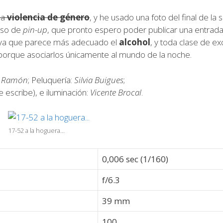
la
violencia de género
, y he usado una foto del final de la
rso de
pin-up
, que pronto espero poder publicar una entrada.
, ya que parece más adecuado el
alcohol
, y toda clase de e
orque asociarlos únicamente al mundo de la noche.
i Ramón
; Peluquería:
Silvia Buigues
;
e escribe), e iluminación:
Vicente Brocal
.
17-52 a la hoguera...
0,006 sec (1/160)
f/6.3
39 mm
100