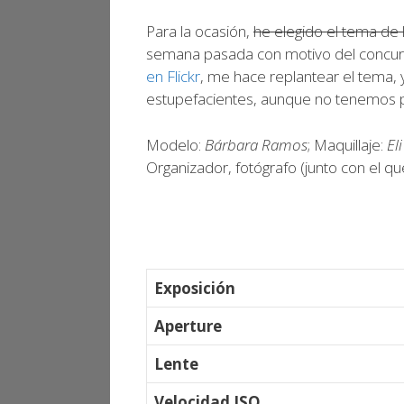
Para la ocasión,
he elegido el tema de 
semana pasada con motivo del concu
en Flickr
, me hace replantear el tema
estupefacientes, aunque no tenemos p
Modelo:
Bárbara Ramos
; Maquillaje:
El
Organizador, fotógrafo (junto con el qu
Exposición
Aperture
Lente
Velocidad ISO