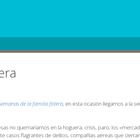
era
semanas de la familia fotera
, en esta ocasión llegamos a la s
sas no quemaríamos en la hoguera, crisis, paro, los «mercado
 ante casos flagrantes de delitos, compañías aéreas que cierra