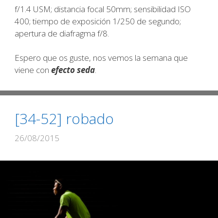
f/1.4 USM; distancia focal 50mm; sensibilidad ISO
400; tiempo de exposición 1/250 de segundo;
apertura de diafragma f/8.
Espero que os guste, nos vemos la semana que
viene con
efecto seda
.
[34-52] robado
26/08/2015