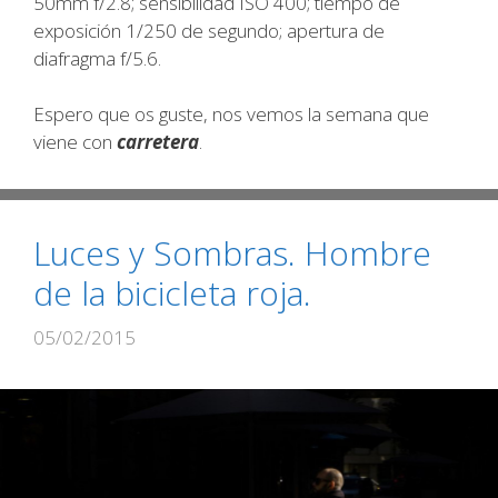
50mm f/2.8; sensibilidad ISO 400; tiempo de
exposición 1/250 de segundo; apertura de
diafragma f/5.6.
Espero que os guste, nos vemos la semana que
viene con
carretera
.
Luces y Sombras. Hombre
de la bicicleta roja.
05/02/2015