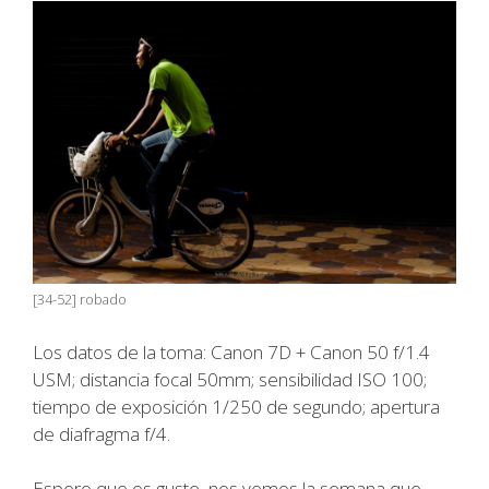
[34-52] robado
Los datos de la toma: Canon 7D + Canon 50 f/1.4
USM; distancia focal 50mm; sensibilidad ISO 100;
tiempo de exposición 1/250 de segundo; apertura
de diafragma f/4.
Espero que os guste, nos vemos la semana que